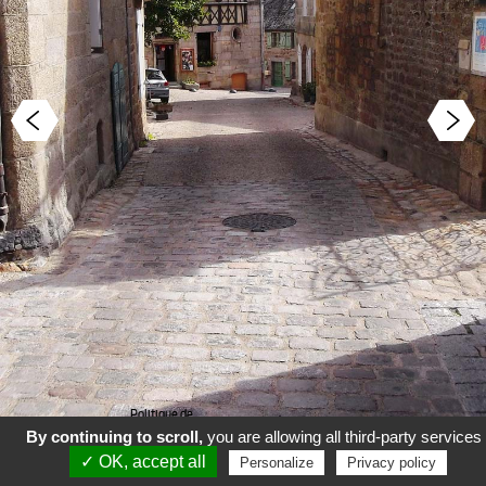
Politique de
confidentialité
Mentions légales
By continuing to scroll,
you are allowing all third-party services
✓ OK, accept all
Conditions Générales de
Personalize
Privacy policy
Vente
Politique de cookies