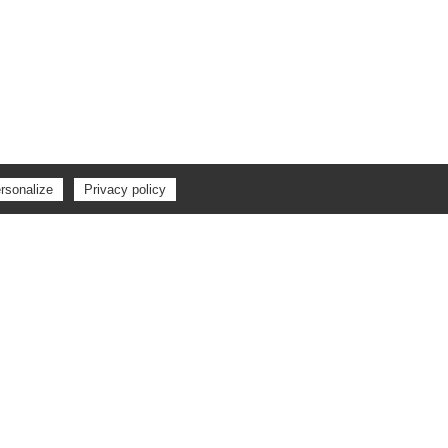
rsonalize
Privacy policy
ES D'ART
TERRASSEMENT