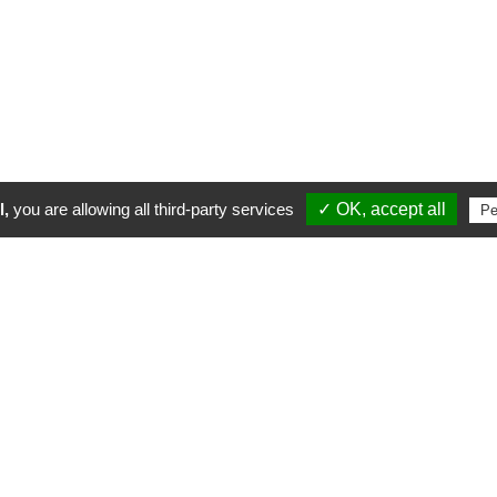
l,
you are allowing all third-party services
✓ OK, accept all
Pe
EAUX ASSAINISSEMENT
ECHAFAUDAGES
GÉNIE CIVIL
OUVRAG