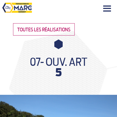
|||
TOUTES LES RÉALISATIONS
07- OUV. ART
5